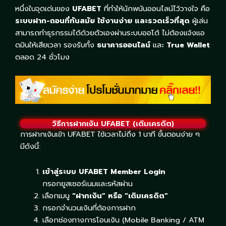
หนึ่งในจุดเด่นของ
UFABET
ที่ทำให้นักพนันออนไลน์ไว้วางใจ คือ
ระบบฝาก-ถอนที่ทันสมัย ใช้งานง่าย และรวดเร็วที่สุด
ผู้เล่น
สามารถทำธุรกรรมได้ด้วยตัวเองผ่านระบบออโต้ ไม่ต้องแจ้งแอ
ดมินให้เสียเวลา รองรับทั้ง
ธนาคารออนไลน์
และ
True Wallet
ตลอด 24 ชั่วโมง
วิธีการฝากเงิน UFABET (เติมเครดิต)
การฝากเงินเข้า UFABET ใช้เวลาไม่ถึง 1 นาที ขั้นตอนง่าย ๆ
มีดังนี้:
เข้าสู่ระบบ UFABET Member Login
กรอกยูสเซอร์เนมและรหัสผ่าน
เลือกเมนู
“ฝากเงิน” หรือ “เติมเครดิต”
กรอกจำนวนเงินที่ต้องการฝาก
เลือกช่องทางการโอนเงิน (Mobile Banking / ATM