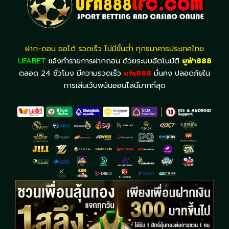
ฝาก-ถอน ออโต้ รวดเร็ว ไม่มีขั้นต่ำ ทุกธนาคารประเทศไทย
UFABET
แจ้งทำรายการฝากถอน ด้วยระบบอัตโนมัติ
ยูฟ่า888
ตลอด 24 ชั่วโมง มีความรวดเร็ว
ufa888
มั่นคง ปลอดภัยใน
การเล่นเว็บพนันออนไลน์มากที่สุด