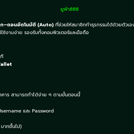
ก–ถอนอัตโนมัติ (Auto)
ที่ช่วยให้สมาชิกทำธุรกรรมได้ด้วยตัวเ
ใช้งานง่าย รองรับทั้งคอมพิวเตอร์และมือถือ
ที
allet
ธนาคาร สามารถทำได้ง่าย ๆ ตามขั้นตอนนี้
Username และ Password
บาทขึ้นไป)