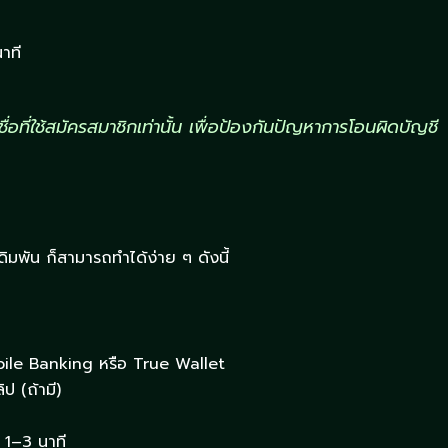
าที
ื่อที่ใช้สมัครสมาชิกเท่านั้น เพื่อป้องกันปัญหาการโอนผิดบัญชี
้เดิมพัน ก็สามารถทำได้ง่าย ๆ ดังนี้
bile Banking หรือ True Wallet
 (ถ้ามี)
 1–3 นาที