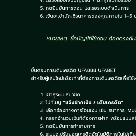
ตรวจสอบเลขบัญชีธนาคารที่ผูกไว้กับระบบ
กดยืนยันการถอน และรอระบบดำเนินการ
เงินจะเข้าบัญชีธนาคารของคุณภายใน 1–5 น
หมายเหตุ: ชื่อบัญชีที่ใช้ถอน ต้องตรงกับช
ขั้นตอนการเติมเครดิต UFA888 UFABET
สำหรับผู้เล่นใหม่หรือเก่าที่ต้องการเติมเครดิตเพื่อใช
เข้าสู่ระบบสมาชิก
ไปที่เมนู
“แจ้งฝากเงิน / เติมเครดิต”
เลือกช่องทางการโอนเงิน เช่น ธนาคาร, Mo
กรอกจำนวนเงินที่ต้องการฝาก พร้อมแนบสลิป
กดยืนยันการทำรายการ
ระบบจะปรับยอดเครดิตอัตโนมัติภายในไม่เกิน