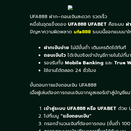
UFA888 ฝาก–ถอนเงินสะดวก รวดเร็ว
หนึ่งในจุดแข็งของ
UFA888 UFABET
คือระบบ
ฝา
ปัญหาความผิดพลาด
ufa888
ระบบนี้ออกแบบมาให้
ฝากเงินง่าย
ไม่มีขั้นต่ำ เติมเครดิตได้ทันที
ถอนเงินไว
ได้เงินจริงเข้าบัญชีภายในไม่กี่นา
รองรับทั้ง
Mobile Banking
และ
True W
ใช้งานได้ตลอด 24 ชั่วโมง
ขั้นตอนการแจ้งถอนเงิน UFA888
เมื่อผู้เล่นต้องการถอนเงินจากยูสเซอร์เข้าสู่บัญชี
เข้าสู่ระบบ UFA888 หรือ UFABET
ด้วย 
ไปที่เมนู
“แจ้งถอนเงิน”
กรอกจำนวนเงินที่ต้องการถอน (ขั้นต่ำ 100 