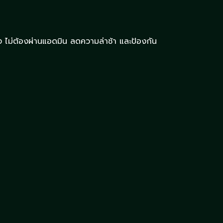
อง ไม่ต้องผ่านแอดมิน ลดความล่าช้า และป้องกัน